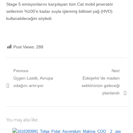
Stage 5 emisyonlarını karşılayan tüm Cat mobil jeneratör
setlerinin %100’e kadar suyla işlenmiş bitkisel yağ (HVO)
kullanabileceğini söyledi.
Post Views:
288
Yazı
Previous
Next
Previous
Next
Üçgen Lastik, Avrupa
Eskişehir’de maden
gezinmesi
post:
post:
odağını artırıyor
sektörünün geleceği
planlandı
You may also like...