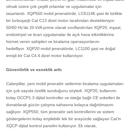
olmak üzere çok çeşitli ortamlar ve uygulamalar için
tasarlandı. XQP550 mobil jeneratörde, LC6114K şasi ile birlikte
bir turboşarjlı Cat C13 dizel motor tarafından destekleniyor.
50/60 Hz’de 20 kVA prime olarak sınıflandırılan XQP20, inşaat,
endüstriyel ve ticari uygulamalar ile açık hava etkinliklerine
hizmet veren sahipleri ve kiralama operasyonlarını
hedefliyor. XQP20 mobil jeneratörde, LC1100 şasi ve doğal
emişli bir Cat C4.4 dizel motor kullanılıyor.
Güvenilirlik ve esneklik arttı
Caterpillar, yeni mobil jeneratör setlerinin kiralama uygulamaları
için çok sayıda özellik sunduğunu söyledi. XQP20, kullanımı
kolay GCCP1.3 dijital kontroller ve isteğe bağlı CE soketleri ile
donatılarak gücün çalışma sahasına kolayca dağıtılmasını
sağlıyor. XQP550, tüm jeneratör seti kontrollerini ve sistem
göstergelerini kolay erişilebilir tek bir arayüzde sağlayan Cat’in
XQCP dijital kontrol panelini kullanıyor. Ek olarak,