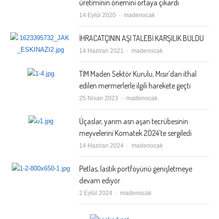
üretiminin önemini ortaya çıkardı
Author
14 Eylül 2020
madenocak
İHRACATÇININ AŞI TALEBİ KARŞILIK BULDU
Author
14 Haziran 2021
madenocak
TİM Maden Sektör Kurulu, Mısır’dan ithal
edilen mermerlerle ilgili harekete geçti
Author
25 Nisan 2023
madenocak
Üçaslar, yarım asrı aşan tecrübesinin
meyvelerini Komatek 2024’te sergiledi
Author
14 Haziran 2024
madenocak
Petlas, lastik portföyünü genişletmeye
devam ediyor
Author
2 Eylül 2024
madenocak