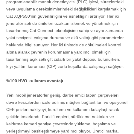
programlanabilir mantık denetleyicisi (PLC) işlevi, süreçlerdeki
veya uygulama gereksinimlerindeki değişiklikleri karşılamak için
Cat XQP550’nin güvenilirliğini ve esnekliğini artırıyor. Her iki
jeneratör seti de üniteleri uzaktan izlemek ve yönetmek için
tasarlanmış Cat Connect teknolojisine sahip ve aynı zamanda
yakıt seviyesi, çalışma durumu ve akü voltajı gibi parametreler
hakkında bilgi sunuyor. Her iki ünitede de dökülmeleri kontrol
altına alarak çevrenin korunmasına yardımcı olmak için
tasarlanmış açık setli çift cidarlı bir yakıt deposu bulunurken,
kıyı yalıtım koruması (CIP) zorlu koşullarda çalışmayı sağlıyor.
%100 HVO kullanım avantajı
Yeni mobil jeneratörler geniş, darbe emici taban çerçeveleri,
devre kesicilerden izole edilmiş müşteri bağlantıları ve opsiyonel
CEE prizleri nakliyeyi, kurulumu ve kullanımı kolaylaştıracak
şekilde tasarlandı. Forklift cepleri, sürükleme noktaları ve
kaldırma kemeri şantiye çevresinde yükleme, boşaltma ve
yerleştirmeyi basitleştirmeye yardımcı oluyor. Üretici marka,