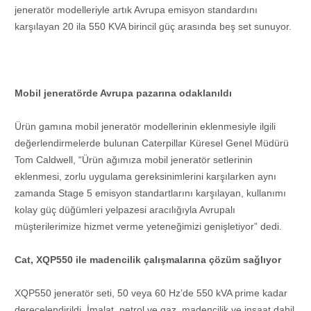
jeneratör modelleriyle artık Avrupa emisyon standardını
karşılayan 20 ila 550 KVA birincil güç arasında beş set sunuyor.
Mobil jeneratörde Avrupa pazarına odaklanıldı
Ürün gamına mobil jeneratör modellerinin eklenmesiyle ilgili
değerlendirmelerde bulunan Caterpillar Küresel Genel Müdürü
Tom Caldwell, “Ürün ağımıza mobil jeneratör setlerinin
eklenmesi, zorlu uygulama gereksinimlerini karşılarken aynı
zamanda Stage 5 emisyon standartlarını karşılayan, kullanımı
kolay güç düğümleri yelpazesi aracılığıyla Avrupalı ​​
müşterilerimize hizmet verme yeteneğimizi genişletiyor” dedi.
Cat, XQP550 ile madencilik çalışmalarına çözüm sağlıyor
XQP550 jeneratör seti, 50 veya 60 Hz’de 550 kVA prime kadar
derecelendirildi. İmalat, petrol ve gaz, madencilik ve inşaat dahil