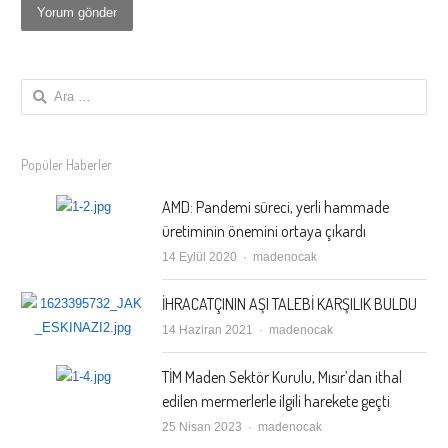
Arama:
Popüler Haberler
AMD: Pandemi süreci, yerli hammade
üretiminin önemini ortaya çıkardı
Author
14 Eylül 2020
madenocak
İHRACATÇININ AŞI TALEBİ KARŞILIK BULDU
Author
14 Haziran 2021
madenocak
TİM Maden Sektör Kurulu, Mısır’dan ithal
edilen mermerlerle ilgili harekete geçti
Author
25 Nisan 2023
madenocak