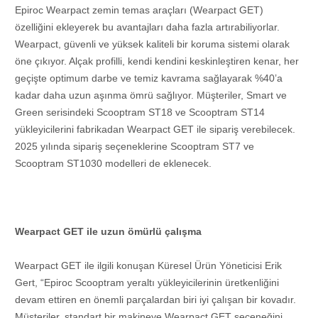
Epiroc Wearpact zemin temas araçları (Wearpact GET)
özelliğini ekleyerek bu avantajları daha fazla artırabiliyorlar.
Wearpact, güvenli ve yüksek kaliteli bir koruma sistemi olarak
öne çıkıyor. Alçak profilli, kendi kendini keskinleştiren kenar, her
geçişte optimum darbe ve temiz kavrama sağlayarak %40’a
kadar daha uzun aşınma ömrü sağlıyor. Müşteriler, Smart ve
Green serisindeki Scooptram ST18 ve Scooptram ST14
yükleyicilerini fabrikadan Wearpact GET ile sipariş verebilecek.
2025 yılında sipariş seçeneklerine Scooptram ST7 ve
Scooptram ST1030 modelleri de eklenecek.
Wearpact GET ile uzun ömürlü çalışma
Wearpact GET ile ilgili konuşan Küresel Ürün Yöneticisi Erik
Gert, “Epiroc Scooptram yeraltı yükleyicilerinin üretkenliğini
devam ettiren en önemli parçalardan biri iyi çalışan bir kovadır.
Müşteriler, standart bir makineye Wearpact GET seçeneğini