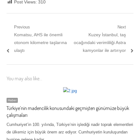
Post Views:
310
Yazı
Previous
Next
Previous
Next
Komatsu, AHS ile önemli
Kuzey İstanbul, taş
gezinmesi
post:
post:
otonom kilometre taşlarına
ocağındaki verimliliği Astra
ulaştı
kamyonlar ile artırıyor
You may also like...
Haber
Türkiye’nin madencilik konusundaki geçmişten günümüze büyük
çalışmaları
Cumhuriyet’in 100. yılında, Türkiye’nin işlediği nadir toprak elementleri
de ülkemiz için büyük önem arz ediyor. Cumhuriyetin kuruluşundan
bugüne gelene kadar…