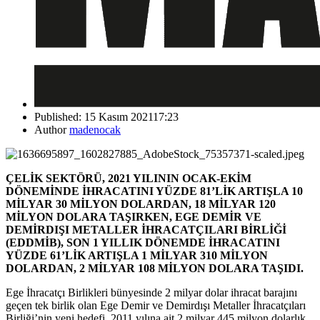
Published:
15 Kasım 2021
17:23
Author
madenocak
ÇELİK SEKTÖRÜ, 2021 YILININ OCAK-EKİM
DÖNEMİNDE İHRACATINI YÜZDE 81’LİK ARTIŞLA 10
MİLYAR 30 MİLYON DOLARDAN, 18 MİLYAR 120
MİLYON DOLARA TAŞIRKEN, EGE DEMİR VE
DEMİRDIŞI METALLER İHRACATÇILARI BİRLİĞİ
(EDDMİB), SON 1 YILLIK DÖNEMDE İHRACATINI
YÜZDE 61’LİK ARTIŞLA 1 MİLYAR 310 MİLYON
DOLARDAN, 2 MİLYAR 108 MİLYON DOLARA TAŞIDI.
Ege İhracatçı Birlikleri bünyesinde 2 milyar dolar ihracat barajını
geçen tek birlik olan Ege Demir ve Demirdışı Metaller İhracatçıları
Birliği’nin yeni hedefi, 2011 yılına ait 2 milyar 445 milyon dolarlık