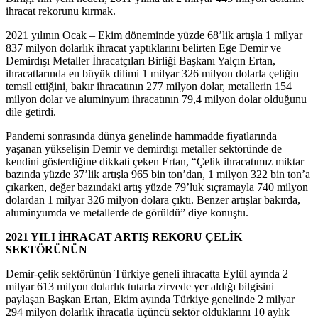
ihracat rekorunu kırmak.
2021 yılının Ocak – Ekim döneminde yüzde 68’lik artışla 1 milyar
837 milyon dolarlık ihracat yaptıklarını belirten Ege Demir ve
Demirdışı Metaller İhracatçıları Birliği Başkanı Yalçın Ertan,
ihracatlarında en büyük dilimi 1 milyar 326 milyon dolarla çeliğin
temsil ettiğini, bakır ihracatının 277 milyon dolar, metallerin 154
milyon dolar ve aluminyum ihracatının 79,4 milyon dolar olduğunu
dile getirdi.
Pandemi sonrasında dünya genelinde hammadde fiyatlarında
yaşanan yükselişin Demir ve demirdışı metaller sektöründe de
kendini gösterdiğine dikkati çeken Ertan, “Çelik ihracatımız miktar
bazında yüzde 37’lik artışla 965 bin ton’dan, 1 milyon 322 bin ton’a
çıkarken, değer bazındaki artış yüzde 79’luk sıçramayla 740 milyon
dolardan 1 milyar 326 milyon dolara çıktı. Benzer artışlar bakırda,
aluminyumda ve metallerde de görüldü” diye konuştu.
2021 YILI İHRACAT ARTIŞ REKORU ÇELİK
SEKTÖRÜNÜN
Demir-çelik sektörünün Türkiye geneli ihracatta Eylül ayında 2
milyar 613 milyon dolarlık tutarla zirvede yer aldığı bilgisini
paylaşan Başkan Ertan, Ekim ayında Türkiye genelinde 2 milyar
294 milyon dolarlık ihracatla üçüncü sektör olduklarını 10 aylık