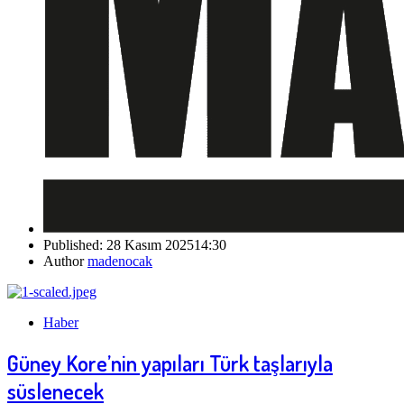
Published:
28 Kasım 2025
14:30
Author
madenocak
Haber
Güney Kore’nin yapıları Türk taşlarıyla
süslenecek