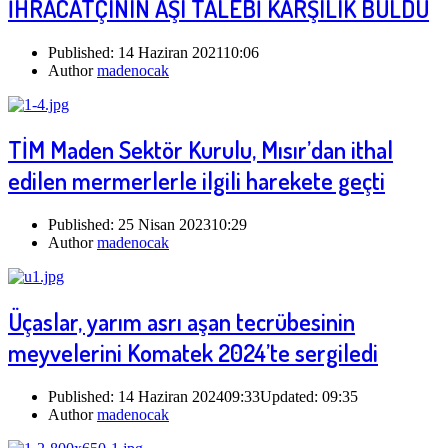
İHRACATÇININ AŞI TALEBİ KARŞILIK BULDU
Published:
14 Haziran 2021
10:06
Author
madenocak
TİM Maden Sektör Kurulu, Mısır’dan ithal
edilen mermerlerle ilgili harekete geçti
Published:
25 Nisan 2023
10:29
Author
madenocak
Üçaslar, yarım asrı aşan tecrübesinin
meyvelerini Komatek 2024’te sergiledi
Published:
14 Haziran 2024
09:33
Updated:
09:35
Author
madenocak