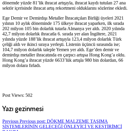
dönemde yüzde 81’lik ihracat artışıyla, ihracat kaydı tutulan 27 ana
sektör içerisinde ihracat artış rekortmeni olduklarını sözlerine ekledi.
Ege Demir ve Demirdışı Metaller İhracatçıları Birliği üyeleri 2021
yılının 10 aylık döneminde 175 ülkeye ihracat yaparken, ilk sırada
202 milyon 105 bin dolarlık tutarla Almanya yer aldı. 2020 yılında
42,7 milyon dolarlık ihracatla 6. sırada yer alan İngiltere, 2021
yılında yüzde 188’lik ihracat artışıyla 123,4 milyon dolarlık Türk
çeliği aldı ve ikinci sıraya yerleşti. Listenin üçüncü sırasında ise;
104,7 milyon dolarlık taleple Yemen yer aldı. Ege’den demir ve
demirdışı metaller ihracatında en çarpıcı artışsa Hong Kong’a oldu.
Hong Kong’a ihracat yüzde 6633’lük artışla 980 bin dolardan, 66
milyon dolara fırladı.
Post Views:
502
Yazı gezinmesi
Previous
Previous post:
DÖKME MALZEME TAŞIMA
SİSTEMLERİNİN GELECEĞİ ÖNLEYİCİ VE KESTİRİMCİ