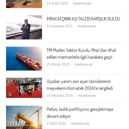
Author
14 Eylül 2020
madenocak
İHRACATÇININ AŞI TALEBİ KARŞILIK BULDU
Author
14 Haziran 2021
madenocak
TİM Maden Sektör Kurulu, Mısır’dan ithal
edilen mermerlerle ilgili harekete geçti
Author
25 Nisan 2023
madenocak
Üçaslar, yarım asrı aşan tecrübesinin
meyvelerini Komatek 2024’te sergiledi
Author
14 Haziran 2024
madenocak
Petlas, lastik portföyünü genişletmeye
devam ediyor
Author
2 Eylül 2024
madenocak