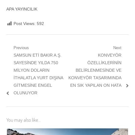
APA YAYINCILIK
Post Views:
592
Yazı
Previous
Next
Previous
Next
SAMSUN ETİ BAKIR A.Ş.
KONVEYÖR
gezinmesi
post:
post:
SAYESİNDE YILDA 750
ÖZELLİKLERİNİN
MİLYON DOLARIN
BELİRLENMESİNDE VE
İTHALATLA YURT DIŞINA
KONVEYÖR TASARIMINDA
GİTMESİNE ENGEL
EN SIK YAPILAN ON HATA
OLUNUYOR
You may also like...